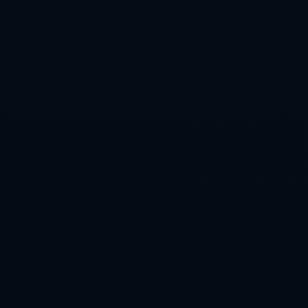
用在于帮助你更清晰地理解风险 而不是保证收益 同时
不同国家地区对外围平台和相关行为的监管要求差异很
大 在使用任何数据工具和参与相关活动前 都必须确认
自己所处地区的法律法规 并建议将分析更多地用于提升
观赛理解而非高风险操作 此外 选择工具时也要注意信
息安全 避免在未经验证的网站或软件中输入个人账号
密码等敏感信息 对那些声称依靠“内部消息”或“算法稳
赚”的产品保持足够警惕 真正可靠的赛事分析工具 通常
更强调透明的数据来源和可理解的分析逻辑
综合来看 围绕世界杯外围平台构建一套实用的赛事分析
工具组合 关键不在于追逐某个所谓顶级神器 而是理解
赔率 数据 情报 战术之间如何互相补充 在理性框架下利
用工具提高信息质量 把感性判断变得更有依据 更好地