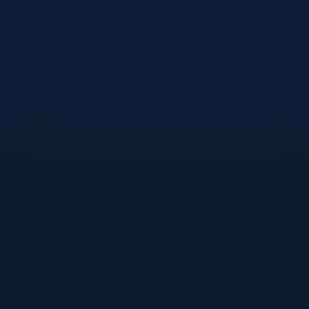
仅靠赔率分析容易形成“跟风思维” 要想真正理解赛场上
的强弱对比 就必须引入技术统计工具 这一类平台会深
入到球队和球员的细节层面 除了常见的射门数 控球率
角球等基础数据 外加xG 预期进球 xGA 预期失球 PPDA
压迫强度 关键传球 进攻三区触球分布等进阶指标 对世
界杯外围平台的用户来说 这些工具最大的价值在于识别
“假强队”和“被低估的黑马” 例如 某队在小组赛连胜 但
工具呈现的预期进球长期低于实际进球 防守端依赖门将
高难度扑救 这意味着其成绩偏向好运气 在淘汰赛面对
真正强敌时 风险大大提高 相反 一支小组赛战绩一般但