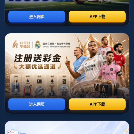
型辅助工具 理想的做法不是依赖某一个所谓神器 而是
构建一个小型分析组合 让不同维度的信息互相印证 赔
率告诉你市场观点 数据揭示球队真实状态 情报则补充
那些数字之外的细节 下面的推荐会按照这个逻辑展开
一 赔率与盘口走势分析工具
在世界杯外围平台中 赔率本身就是高度浓缩的信息 市
场资金流向和平台风控调整 都会通过数字微妙地表达出
来 因此 第一类必备工具就是多平台赔率对比与历史走
势分析型产品 它们通常具备以下几个特点 实时采集多
家博彩公司与外围平台的数据 支持欧赔 亚盘 大小球等
多种盘口展示 提供历史赔率曲线对比功能 可以回看某
场比赛从初盘到临盘的完整变化 通过这种工具 你可以
快速识别出临场降赔 急剧变盘 冷门诱盘等信号 在世界