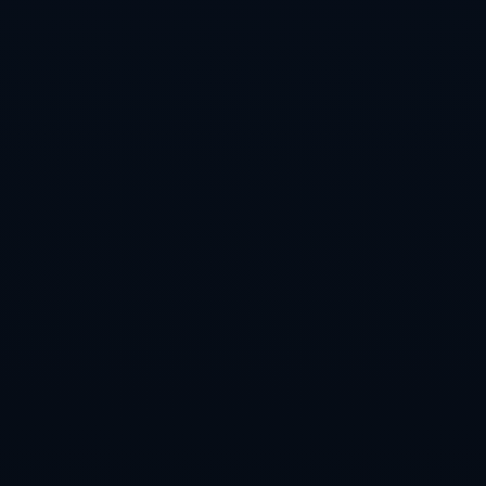
平台对比两队小组赛数据 豪门在xG层面没有明显优势
且防线高位失误偏多 接着通过情报工具得知 豪门另一
名中卫在赛前训练中感觉不适 出现轮换可能 最后 通过
可视化战术分析回看豪门在领先和僵持时的节奏变化 发
现其在遭遇高压逼抢时推进效率明显下降 将这些信息综
合起来 你会发现盘口开得偏乐观 市场对豪门名气定价
过高 在外围平台上 不选择豪门深盘 而是考虑非种子队
受让或相关保守玩法 可能是更理性的策略 这个过程不
是某一类工具决定了答案 而是多工具交叉验证减少了情
绪化判断
六 使用工具时的风险与边界意识
需要特别强调的是 无论世界杯外围平台的赛事分析工具
多么强大 都无法改变足球本身的高不确定性 工具的作