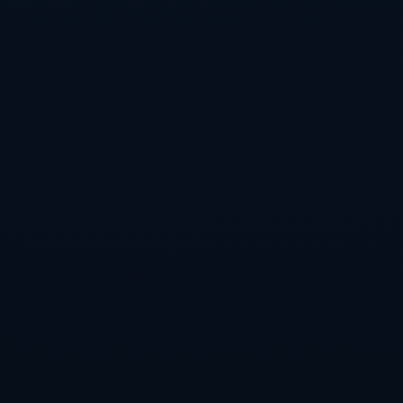
不少玩家在世界杯期间会有这样的困惑 明明看了比赛
却很难把体感转化为可量化的判断 这时候可视化战术分
析工具就特别有价值 这类平台往往提供比赛的位置热区
传球网络 跑动路线 回合切片 有的甚至支持用户自定义
标注 比如 高压逼抢成功次数 反击起脚点区域等 使用方
式很简单 可以选取你打算在外围平台下注的几支重点球
队 在小组赛阶段就持续跟踪 通过工具观察他们在领先