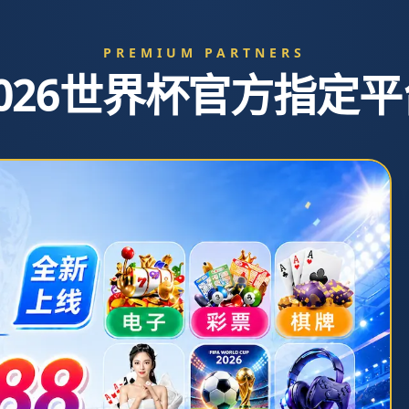
网站首页
公司简介