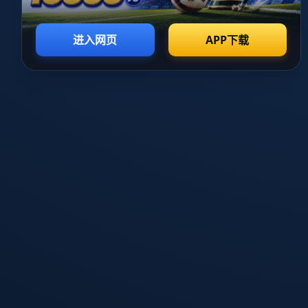
每逢世界杯开赛，关于比分的每一次刷新，都牵动着球迷的
太杂，真正稳定高效又精准的世界杯比分入口究竟在哪里。
理解世界杯比分入口的真实需求