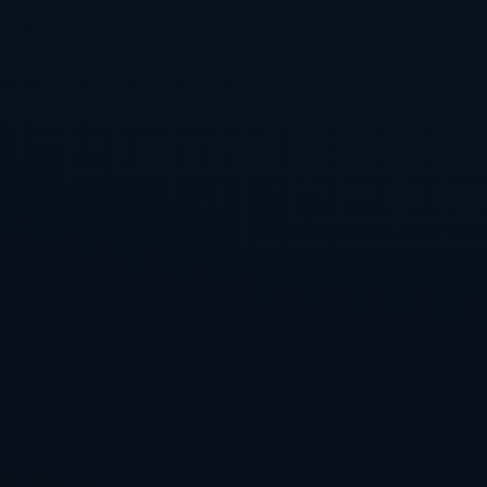
更完整的观赛视角。只有兼顾这些维度的平台，才配得上“
官方平台与传统媒体的优势对比
在寻找世界杯比分入口时，很多人会首先想到官方类平台。
赛事规则解释清晰，适合对准确性和权威性有较高要求的用
与之相对的是传统体育媒体的数字化平台，包括一些大型
据。例如某些平台会在比分页面下方同步滚动解说、战术分
难以完全取代的。
移动应用与多终端同步体验
随着移动互联网的普及，世界杯比分入口的重心已经明显
活。用户可以定制关注的球队和小组，一旦有进球、红牌或