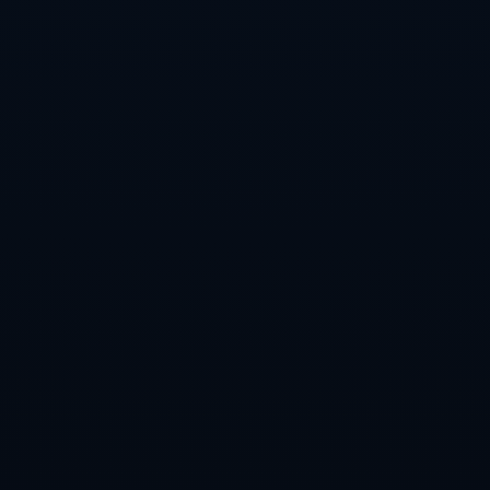
比分平台的重要指标。一些优秀应用不仅有移动端，还支持网页端、平
路上用手机继续查看实时比分，回到客厅再通过平板查看详细技术统计
平台和球迷社区获取世界杯比分。这类入口的特点在于：比分本身只是起
用户点击话题时，顶部显示当前比分及比赛时间，下面是海量用户评论和