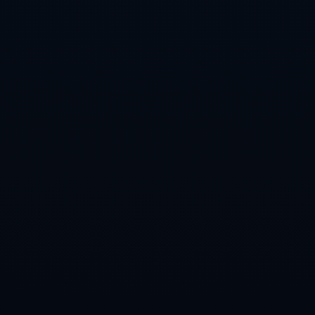
录地点记录查询、异常登录提醒等功能，以防止账号被
盗或资金被异常操作。当平台提供两步验证、设备绑定
以及登录IP记录查询等工具时，用户会定期查看相关记
录以确认安全状况。世界杯期间平台访问量和攻击风险
都会提升，系统的风控提示、限额设置、以及用户可以
主动设置的每日或单场投注上限功能，不仅从合规角度
重要，也从侧面体现了平台对用户风险控制的重视。很
多理性玩家会在世界杯开赛前先进入“个人中心”，通过
这些功能为自己设定预算和上限，这些看似不显眼的设
置页面，恰恰是被核心用户反复使用的部分。