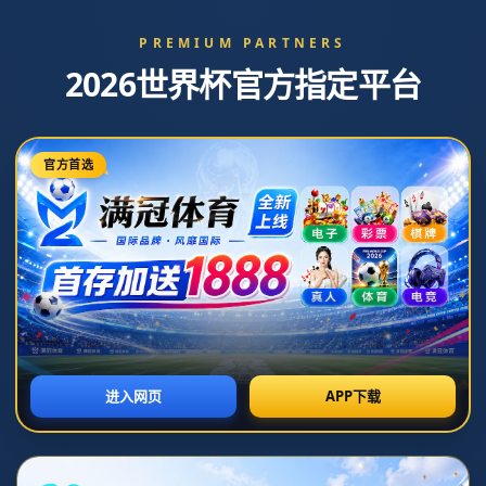
用户最常用的世界杯外围网站功能排名
发布时间：2026-07-07T20:28:50+08:00