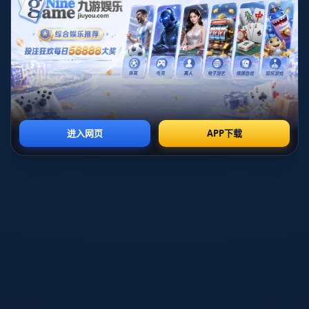
几乎稳居靠前位置。原因很简单：世界杯赛程密集、对
阵复杂，用户的判断极度依赖即时信息。包括实时比
分、控球率、射门次数、角球、红黄牌等数据，以及上
下半场、加时与点球阶段的细节，都会直接影响用户对
盘口的理解与对趋势的判断。当一个外围网站能够做到
秒级更新赔率、清晰展示赔率变化曲线，并标注涨跌原
因（如关键球员受伤、临场阵容调整），用户自然会形
成依赖。某位资深玩家就曾总结自己的使用经验——在
他眼中，页面是否华丽并不重要，关键在于在比赛第70
分钟、比分僵持时，能否看到足够细致的实时数据，用
于判断是否适合进行新一轮投注或提前止损，而这一点
往往决定了他是否继续留在该平台。