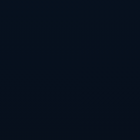
时间预估等透明信息，就能明显缓解用户焦虑，形成信
任闭环。曾有玩家对比过两家平台，仅仅是因为其中一
家的提现进度有清晰的状态提示，并能在延迟时主动发
送通知，他在后续整届世界杯期间几乎都只使用这家网
站。
移动端适配与APP客户端的高频入口功能
随着移动设备成为主要上网终端，移动端体验已经变成
世界杯外围网站争夺用户时的基础设施。用户最常用的
入口功能，往往不是传统PC网页，而是手机端H5页面
和APP客户端。在功能排名中，移动端快捷登录、指纹
或面部识别登录、消息推送订阅，以及一键直达热门赛
事的入口，都占据了极高的使用比例。对用户而言，在
地铁、餐馆、朋友聚会中临时打开手机查看赛况，或在