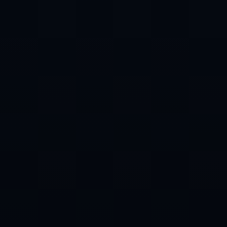
依赖玄学，而是依赖信息、分析、资金管理和心态控制
的综合能力。合理利用数据与赔率、科学选择玩法、严
守预算与复盘习惯、保持独立判断，才能让每一次点击
都更接近理性，让这种充满不确定性的游戏变成一种可
控、且更有胜算的乐趣过程。
上一篇：世界杯下注入口平台费用及奖励对比
下一篇：世界杯投注平台使用教程：新手快速入门指南
联系方式
0411-6694562
传真：0411-6694562
客服QQ：320425576 邮箱：admin@wap-xinbi.com