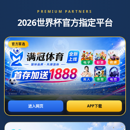
世界杯竞猜APP：如何提高中奖率？
发布时间：2026-07-07T20:28:50+08:00