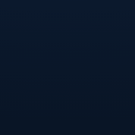
注回报最大化，可以优先考虑更容易命中的玩法组合。
比如：
让球玩法 当一支强队面对弱队时，简单买“强队胜”往往
赔率偏低，且一旦出现爆冷就直接失手；而让球盘可以
通过让一球或半一的方式，更细致地匹配比赛强弱差
距。
大小球（总进球数） 对于两队进攻风格鲜明、都不擅防
守的比赛，与其纠结谁赢，不如考虑总进球数大球；相
反，如果双方打法保守，历史交锋进球偏少，可以重点
关注小球。
双重机会 例如选择“胜或平”“平或负”，虽然赔率会降
低，但命中概率明显提高，适合作为提升整体中奖率的
工具。