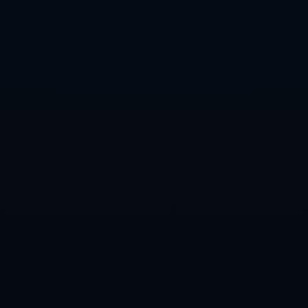
层出不穷，很多人在世界杯竞猜APP里亏损，正是因为
盲目跟风。提高中奖率的关键不是找到一个“永远正确
的大神”，而是形成自己独立的判断能力。你可以参考
他人的分析思路，比如如何利用控球率、射门次数、赛
程密度等指标，但最终下单前要问自己三个问题：
这个结论是否有公开可查的数据支撑
如果与我的初始判断相反，我是否能说服自己接受这个
新结论
即便判断失败，这次下注金额是否在可承受范围内
只有在这三个问题都相对清晰、合理的情况下，才值得
跟单，否则“别人说什么就买什么”只能让中奖率完全受
制于别人。
适度利用APP功能提升效率和信息获取