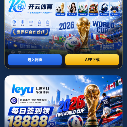
世界杯竞猜APP如何把娱乐变成更高胜率的游戏