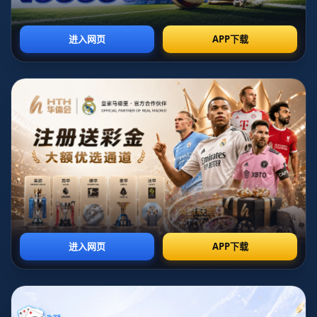
每到世界杯，手机里的竞猜APP总会悄悄变成“第二赛
场”。有人把它当消遣，有人希望借此小赚一笔，但真
正能持续提高中奖率的，其实并不是“运气好”的人，而
是懂得利用数据、规则和心态优势的人。很多新手一上
来就问：“有什么必胜秘籍吗？” 事实是没有百分之百必
中的方法，但要在世界杯竞猜APP里长期保持相对更高
的中奖率，却是可以通过方法和策略逐步做到的。
从娱乐心态出发理清中奖率的边界
在谈任何技巧之前，需要先确立一个前提：世界杯竞猜