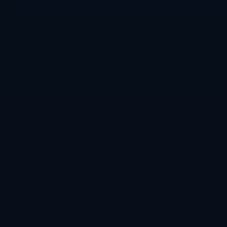
很多人下单时只凭感觉，赛后也不复盘，不知道自己到
底是运气好还是判断体系有效。想要在世界杯竞猜APP
中持续提高中奖率，必须把自己当成“理性玩家”，建立