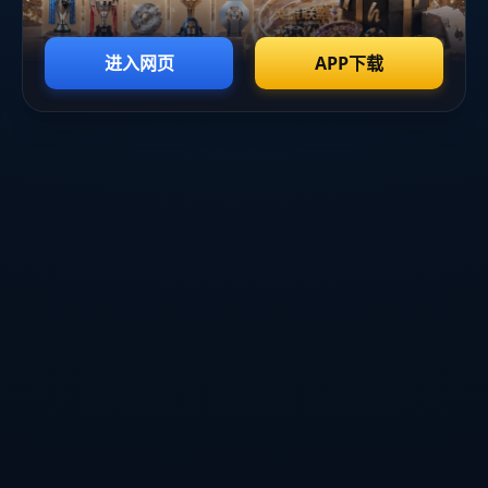
中，他场均得分达到了24分，并且在多个场次中成为球队的得分领袖。最引
术队取得了关键的胜利。