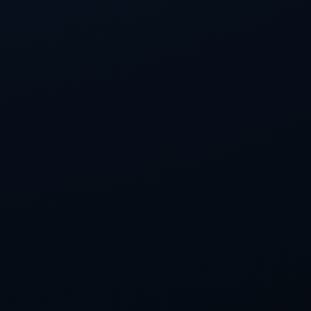
机会。最近他在场上的积极跑动，以及对防守端的贡献，都让
力著称，而瓦格纳则更倾向于小前锋，他的灵活性和得分手段
在接下来的比赛中，他们能够继续保持这样的状态。同时，这
来的比赛中，福克斯和瓦格纳能否再次交出更加出色的答卷。