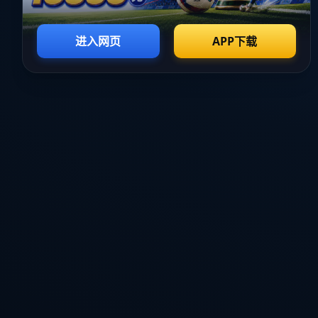
长为关键球员。
#### 瓦格纳的闪耀时刻
**瓦格纳同样展现了令人惊艳的表现**。在上周的比赛
现得非常全面，贡献了25分、8个篮板和5次助攻，帮助魔