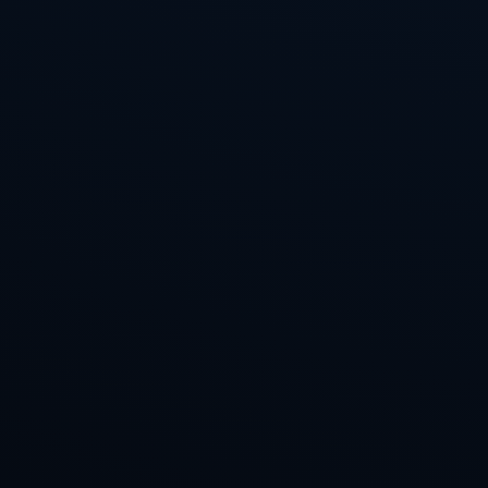
瓦格纳的技术特点在于他出色的全能能力和灵活的进攻技巧
他不断赢得球迷的喜爱。
#### 两位球员的对比分析
将福克斯和瓦格纳进行对比，我们可以看到两名年轻球员在
多样性，使他成为球队进攻的重要一环。虽然位置不同，但
#### 未来的潜力与期待
随着赛季的深入，**福克斯和瓦格纳的表现给球迷们带来
也为其他年轻球员树立了榜样，展示了只要努力，就能够在
这一周的荣誉不仅是对两位球员努力的肯定，更是对NBA