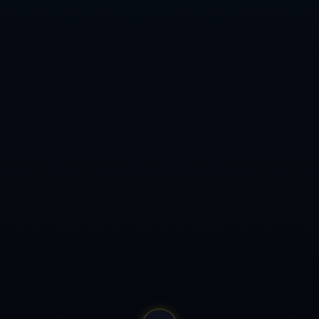
上一篇：全国高中总决赛 大连8中与历城2中分获男女组冠军
下一篇：NBA官方公布第4周的周最佳球员：福克斯和瓦格纳
联系方式
0411-6694562
传真：0411-6694562
客服QQ：320425576 邮箱：admin@wap-xinbi.com
地址：浙江省绍兴市越城区鉴湖镇