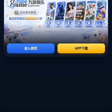
球队的影响力。他不仅用技术征服了球迷，更是通过关
键时刻的表现让人铭记于心。例如，在2002年世界杯决
赛中，齐达内的两个头球帮助法国战胜巴西，奠定了他
在足球历史上的地位。
## 米克尔：低调的贡献者
接下来是**米克尔**。虽然他没有像齐达内和梅西那样
的极高曝光率，但他的能力和贡献同样不可忽视。作为
一名中场球员，米克尔在切尔西期间扮演了关键的角
色。他的防守和组织能力帮助球队赢得了多项荣誉，包
括2012年的欧冠奖杯。
阿扎尔提到米克尔，是因为他相信这位尼日利亚球员能
够在关键时刻对球队进行有效的调度与保护。他在场上
的低调表现，使得许多球迷未能充分认识到他的价值。