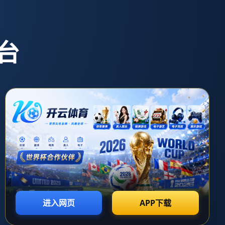
产品展示
新闻资讯
联系我们