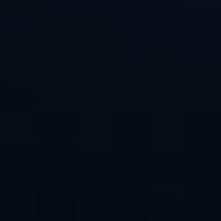
南京城市队本赛季的表现可谓令人振奋。他们在中甲联赛中
场的表现，更是亮点频现。**这种坚韧不拔的精神和冷静细
#### 实际影响
广州队在本场比赛中的失利，使他们最终以第三名的身份结
配置上如何加强，将是他们在新赛季前需要认真考虑的问题
与此同时，南京城市队的胜利为他们提供了信心，也为下个
综上所述，广州队在本场比赛中的失利，让他们的赛季末尾
是对双方未来发展的深刻启示。**期待未来的中甲赛季中，