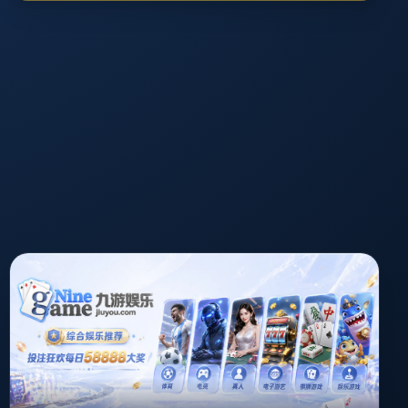
地结束了本赛季的征程。这场比赛不仅影响了广州队的排名，