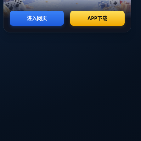
了僵局，前锋在禁区内冷静施射，帮助球队取得了1-0的领
分钟，南京城市队通过一次角球机会成功扳平了比分，打入了
感。尤其是在下半场的防守端，面对南京城市队快速反击的战
对比赛结果产生了直观的影响**。