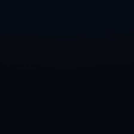
*只有在理解与支持的基础上，现役球员才能心无旁骛
地继续在赛场上拼搏。*韦世豪为武磊打抱不平的举动
不仅是一种友谊的体现，更是对中国足球未来的一种期
许。我们期待着更多像韦世豪这样的现役球员和退役球
员能够相互支持，共同为足球事业贡献力量。
上一篇：中甲-广州1-2遭南京城市逆转第3名收官
下一篇：王秋明：非常遗憾没有在主场取得两连胜
联系方式