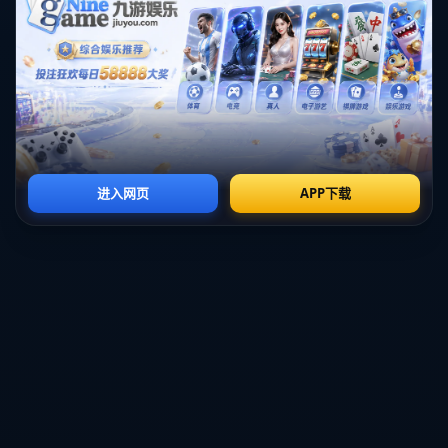
如著名的篮球明星**科比·布莱恩特**在退役后，他常
常从积极的角度评价年轻球员，并给予建议和支持，以
帮助他们在竞技生涯中取得更大的成就。科比的做法为
我们提供了一个良好的借鉴，如何在退役后继续助力体
育事业的发展。
**以实际行动改变看法**