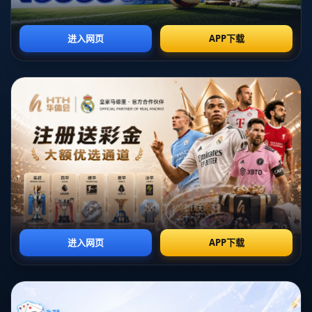
疑，甚至指责。**
**韦世豪**在接受采访时表示了对武磊的支持，他认
为：**“武磊一直是我们的榜样，他在国际赛场上为国
争光，而我们更需要的是对他的理解与支持，而不是批
评与指责。”**韦世豪的言论引起了广泛关注，引发了
关于现役球员与退役球员间的关系及沟通的深思。
**理解退役球员的视角**
**退役球员**由于曾经的职业生涯，拥有丰富的比赛经
验和敏锐的洞察力，他们的评论往往具备专业性。然
而，部分退役球员的负面评价却可能因为缺乏了解具体
情况而显得有失偏颇。这不仅导致现役球员的心态受
损，还可能使公众对球员失去信心。