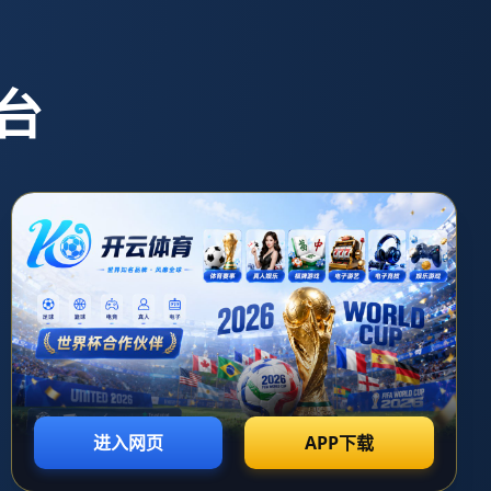
产品展示
新闻资讯
联系我们