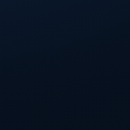
定重启对足球治理法案的讨论。此次讨论不仅集中在足球俱乐
来的影响**。
划加入超级联赛遭遇到了巨大的反对声浪，这不仅揭示出俱乐
战略性布局**。
足球联赛为例，*“50+1”规则*允许球迷拥有股份并参与
中，也考虑引入类似机制**，以确保球迷能在俱乐部管理决
不仅能增强球迷与俱乐部之间的联系，还能为俱乐部带来新的
，新法案也许会在这方面有所突破，鼓励更多俱乐部采用创新