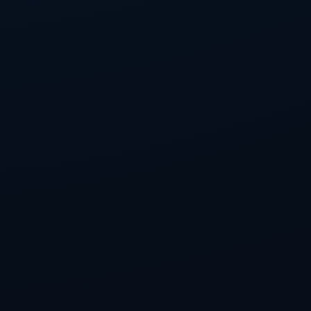
运营，也损害了球迷的利益。为此，新法案可能会设立更严格
管，新法案有望为英国足球开创一个更加透明、公平和可持续
人。”