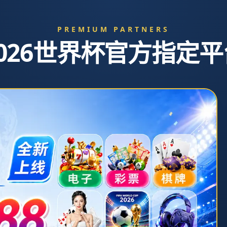
网站首页
公司简介