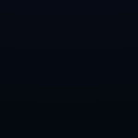
了赛前计划，但同时也为国足提供了一次重新审视和调整阵容的机会。
孔和新战术，将成为一大看点。未来，中国足球的征途上，或许会因为今