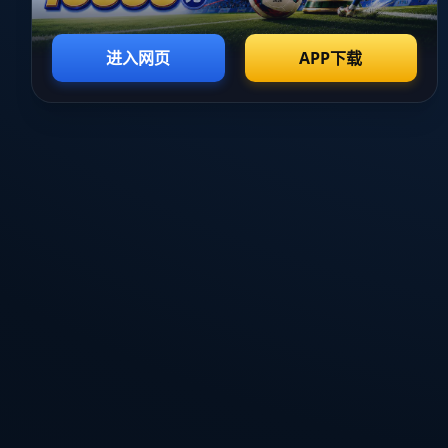
**高准翼的重要性与影响**
作为国足防线的重要一员，**高准翼**的表现一直以来
阵泰国的重要比赛。面对这一情况，国足教练组决定不再进
**无需补招：国足的信心与策略**