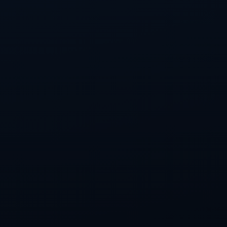
增加。这样的背景下，即使高准翼缺席，球队依然有足够的实
，此次则是他们进一步证明自己的最佳时机。**年轻球员们
予重任，最终捧起大力神杯。同样，近年来的很多球队，如德
到的收获**。