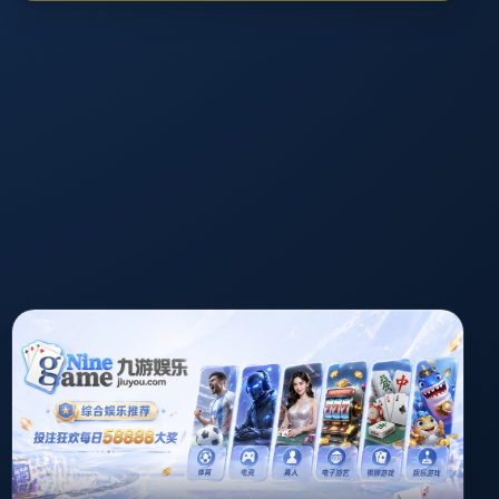
发阑尾炎被迫退出即将到来的中泰之战，这一消息引起了不少