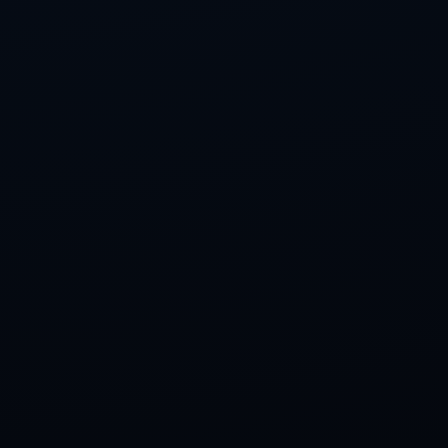
通过对年轻球员的信任与培养，中国足球或许正在酝酿一场新
天的选择而增添许多光彩夺目的篇章。