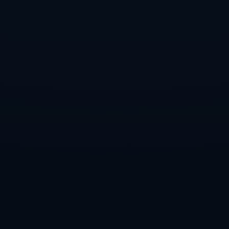
在体育历史中，加維的经历并非孤例。例如，著名篮球
运动员科比·布莱恩特在遭遇跟腱断裂后，依然选择站上
罚球线完成比赛。这样的瞬间不仅教会我们何为真正的
体育精神，更深深激励着每一个热爱运动的人。
这些故事中包含的不仅是对于个人技能的展示，更是对
精神的考验。这种精神力量影响深远，不仅限于体育领
域，而是遍及生活中的各个方面。
**加維的故事提醒我们**
**挫折并不可怕，可怕的是失去面对的勇气**。加維用
他的勇敢和泪水告诉我们，**无论伤痛多么令人难以承
受，重要的是坚持下去的决心和信念**。在任何困境