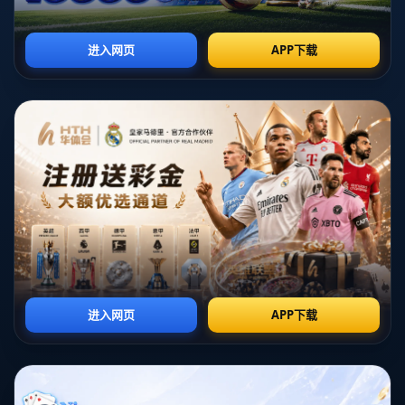
进行初步诊断。*医生的确认让所有人揪心：加維的伤
势比预期严重*，但他的首要反应却是：“我还可以打
球！”
这种不服输的毅力是许多顶尖运动员共有的特质，但加
維展现的勇敢尤为动人。在确认伤势后，他决心继续参
赛，这不仅是为了胜利，更是为了证明自己可以在逆境
中依旧不屈不挠。
**难以承受的眼泪**
尽管加維表现出惊人的勇气，但受伤后的恢复过程并不
容易。*他多次因康复训练的艰辛而感到疲惫*，心理压
力也随之增加，最终泪水在某个夜晚无声地流下。这些
泪水不仅是因痛苦，更是他知道离梦想还有一段长路要