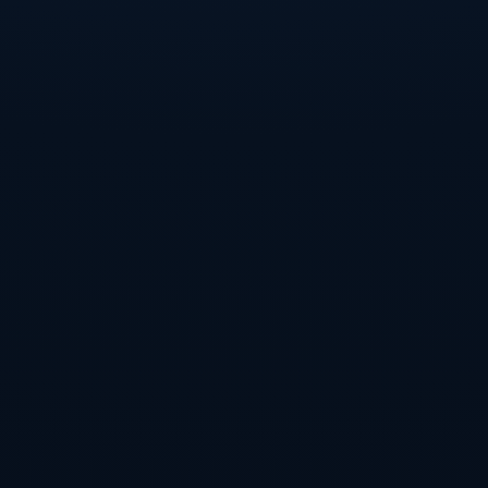
### **更衣室矛盾成为导火索**
除了战绩方面的问题，**更衣室内部的裂痕**也成为穆
里尼奥热刺生涯的一个隐患。据多家英媒报道称，穆里
尼奥与部分球员之间存在明显的关系紧张，尤其是在某
些球员状态不佳或未能达到预期时，穆里尼奥的“公开
批评式管理风格”常常引发争议。
例如，前热刺后卫丹尼·罗斯在公开采访中提到了自己与
穆里尼奥的不愉快，还指责他在队内“漠视一些球员的
感受”。与此同时，一些未获得太多出场机会的替补球
员也对穆里尼奥表达不满，认为他对主力过于依赖，却
忽视了替补球员的心理调节与融入。这种情况在联赛后
半程愈发加剧，最终导致更衣室失去了凝聚力。