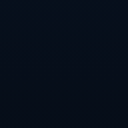
---
### **高层与球迷的双重压力**
不可忽视的一点是，穆里尼奥在热刺的执教也面临**来
自管理层与球迷的双重压力**。热刺主席丹尼尔·列维
本希望借助穆里尼奥的经验和能力为俱乐部赢得冠军，
但始终未能如愿，尤其是在无缘欧联杯争冠与联赛排名
下滑之后，他的不满情绪变得愈发明显。
与此同时，热刺球迷对穆里尼奥的信任逐渐减弱。曾经
引以为傲的“高压进攻体系”被削弱，以防守为核心的比
赛主旋律显然无法让习惯了震撼人心进攻场面的球迷满
意。加上球队在争议场次中的表现，穆里尼奥的支持率
更遭遇滑坡。