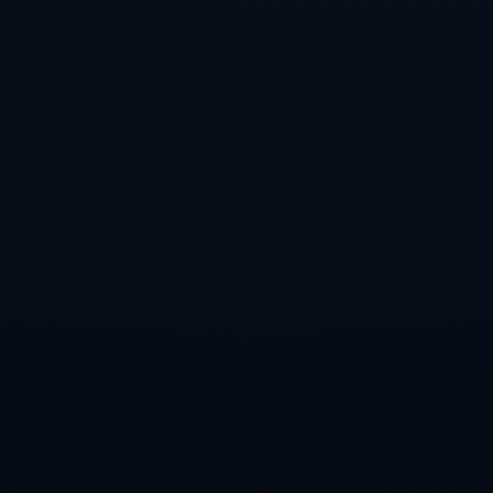
现，展示了中国队员在面对困境时不屈不挠的精神。
**案例分析：中国队的未来之路**
尽管本场失利，但我们不难看出中国队在技战术方面的
进步。例如，在与日本球队这样具有高水平配合能力的
对手对抗时，中国队的整体防守阵型与快速反击战术仍