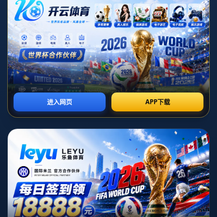
**意甲第19轮罗马1-1桑普多利亚：肖穆罗多夫破门，
加比亚迪尼建功**
在本赛季竞争激烈的意甲联赛中，每一轮比赛都能牵动
球迷的心弦。而**罗马与桑普多利亚在意甲第19轮的较
量，再次展现了足球比赛的紧张与戏剧性**。罗马最终
以1-1战平桑普多利亚，这场比赛中，乌兹别克小将肖
穆罗多夫闪耀破门，而桑普方面则由经验丰富的加比亚
迪尼扳平比分。这场平局不仅影响了两队的排名，也让
本赛季的意甲更加难以预测。
### **罗马主场迎战，开局阶段表现积极**
主场作战的罗马队在比赛伊始便表现得异常积极，在主
帅穆里尼奥的调度下，球队展现了强烈的求胜欲望。特