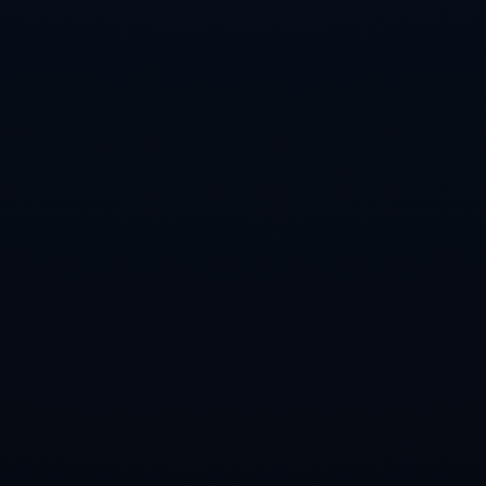
### **比赛结果对意甲排名的影响**
这场平局对于两支球队的排名影响颇大。**罗马未能全
取三分，错失了在积分榜上进一步拉开差距的机会，而
桑普多利亚则通过这场比赛保住了宝贵的一分。**对于
罗马来说，争四的压力依旧存在；而作为保级军团一员
的桑普多利亚，则凭借韧劲显现出了顽强的一面。
事实上，这种关键节点的比赛成败往往会对赛季最终结
果产生深远影响。例如，上赛季类似的平局曾令罗马失
去了欧冠资格线边缘的主动权；而通过积极积累积分保
级的球队，也常常能完成逆袭。
---
**总结关键词：意甲第19轮、罗马1-1桑普多利亚、肖