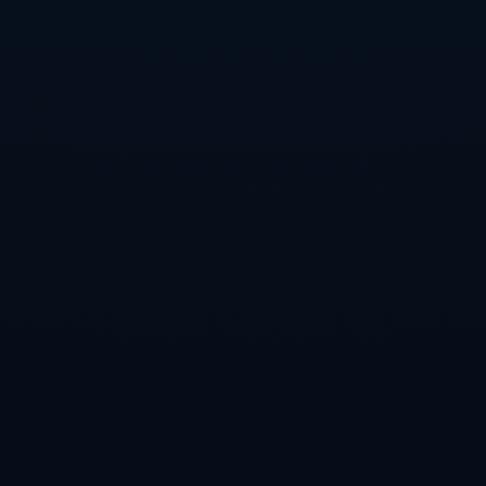
要。本赛季，他的表现一直稳定，为球队的排名保驾护
航。这粒进球不仅解救了桑普多利亚，更彰显了球队不
屈的战斗精神。
### **罗马与桑普多利亚的战术博弈**
本场比赛不仅展现了球员的个人能力，也让人们看到了
两队主帅之间的战术较量。尽管罗马占据主场优势，但
桑普通过中场的积极拼抢来压制对手的进攻节奏。穆里
尼奥虽然一再尝试通过换人调整形势，但无奈未能找到
突破桑普防线的办法。
**从阵型变化来看，罗马延续了传统的4-2-3-1体系，而
桑普多利亚则以更加灵活的5-3-2应战。**双方在局部对
抗中互有胜负，而比赛最终以平局告终，也从侧面反映
了两队在攻防转换中的默契与局限。